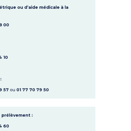
trique ou d’aide médicale à la
8 00
4 10
:
9 57
ou
01 77 70 79 50
 prélèvement :
4 60