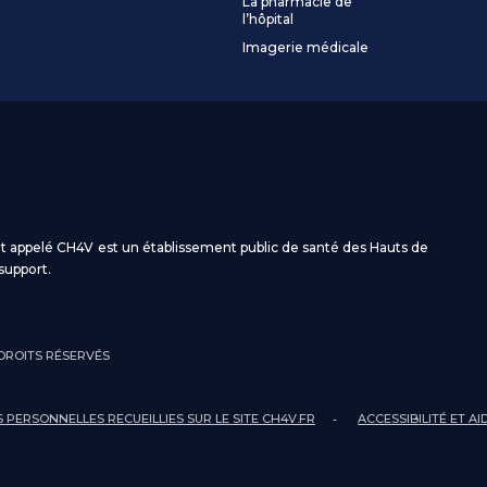
La pharmacie de
l’hôpital
Imagerie médicale
t appelé CH4V est un établissement public de santé des Hauts de
support.
 DROITS RÉSERVÉS
PERSONNELLES RECUEILLIES SUR LE SITE CH4V.FR
ACCESSIBILITÉ ET A