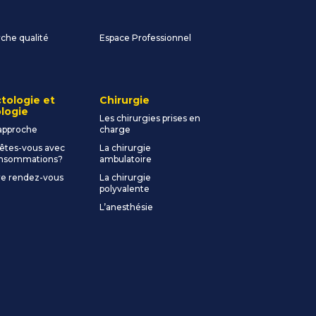
he qualité
Espace Professionnel
tologie et
Chirurgie
logie
Les chirurgies prises en
approche
charge
êtes-vous avec
La chirurgie
onsommations?
ambulatoire
e rendez-vous
La chirurgie
polyvalente
L’anesthésie