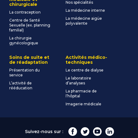
Nos spécialités
chirurgicale
La médecine interne
La contraception
La médecine aigüe
Centre de Santé
polyvalente
Sexuelle (ex. planning
familial)
La chirurgie
gynécologique
Soins de suite et
Activités médico-
de réadaptation
techniques
Présentation du
Le centre de dialyse
service
Le laboratoire
L’activité de
d’analyses
rééducation
La pharmacie de
l’hôpital
Imagerie médicale
Suivez-nous sur :