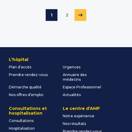
Page
Page
Page suivante
1
2
L’hôpital
Plan d’accès
Urgences
Prendre rendez-vous
Annuaire des
médecins
Démarche qualité
Espace Professionnel
Nos offres d’emploi
Actualités
Consultations et
Le centre d’AMP
hospitalisation
Notre expérience
Consultations
Nos résultats
Hospitalisation
Prendre rendez-vous