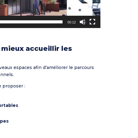
00:12
ieux accueillir les
veaux espaces afin d’améliorer le parcours
onnels.
 proposer :
ortables
ipes