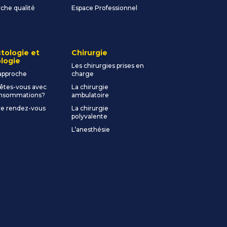
he qualité
Espace Professionnel
tologie et
Chirurgie
logie
Les chirurgies prises en
approche
charge
êtes-vous avec
La chirurgie
onsommations?
ambulatoire
e rendez-vous
La chirurgie
polyvalente
L’anesthésie