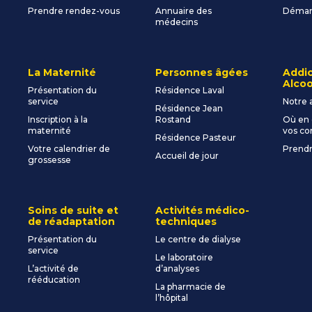
Prendre rendez-vous
Annuaire des
Démarc
médecins
La Maternité
Personnes âgées
Addic
Alcoo
Présentation du
Résidence Laval
service
Notre 
Résidence Jean
Inscription à la
Rostand
Où en 
maternité
vos c
Résidence Pasteur
Votre calendrier de
Prendr
Accueil de jour
grossesse
Soins de suite et
Activités médico-
de réadaptation
techniques
Présentation du
Le centre de dialyse
service
Le laboratoire
L’activité de
d’analyses
rééducation
La pharmacie de
l’hôpital