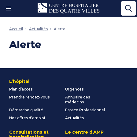
Ouvrir le menu"
Accueil
Actualités
Alerte
Alerte
L’hôpital
Plan d’accès
Urgences
Prendre rendez-vous
Annuaire des
médecins
Démarche qualité
Espace Professionnel
Nos offres d’emploi
Actualités
Consultations et
Le centre d’AMP